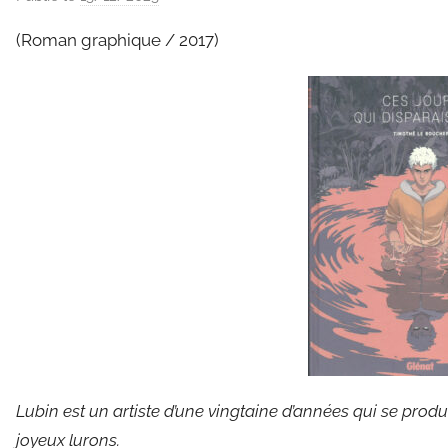
a
(Roman graphique / 2017)
r
C
l
a
u
d
e
G
r
i
e
s
m
a
Lubin est un artiste d’une vingtaine d’années qui se produ
r
joyeux lurons.