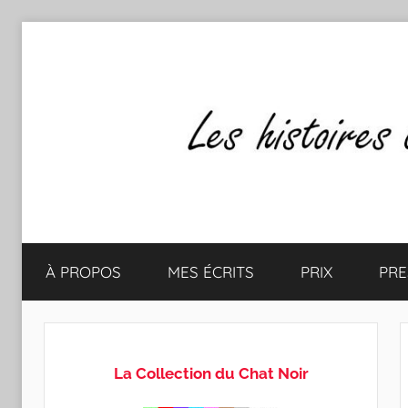
Aller
au
contenu
Les
Mes
écrits
À PROPOS
MES ÉCRITS
PRIX
PRE
&
histoires
mes
lectures
de
favorites
La Collection du Chat Noir
CLAUDE