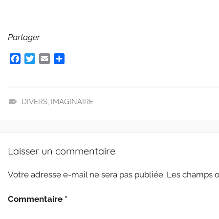
Partager
F
T
E
P
a
w
m
a
c
i
a
r
e
t
i
t
b
t
l
a
DIVERS
,
IMAGINAIRE
o
e
g
L
o
r
e
E
k
r
C
Laisser un commentaire
T
U
Votre adresse e-mail ne sera pas publiée.
Les champs ob
R
E
Commentaire
*