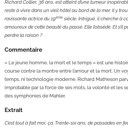
Richard Collier, 36 ans, est atteint d’une tumeur inopérable
r
reste à vivre dans un vieil hôtel au bord de la mer. Il y 
ème
ravissante actrice du 19
siècle. Intrigué, il cherche à 
amoureux de cette beauté du passé. Elle l’obsède. Et s’il pa
perdre la raison ?
Commentaire
« Le jeune homme, la mort et le temps » est une histoi
course contre la montre entre l’amour et la mort. Un 
temps, ni technologie moderne. Richard Matheson parvi
improbable par la force de ses mots, la volonté et les 
des symphonies de Mahler.
Extrait
C’est tout à fait moi, ça. Trente-six ans, de passades en f