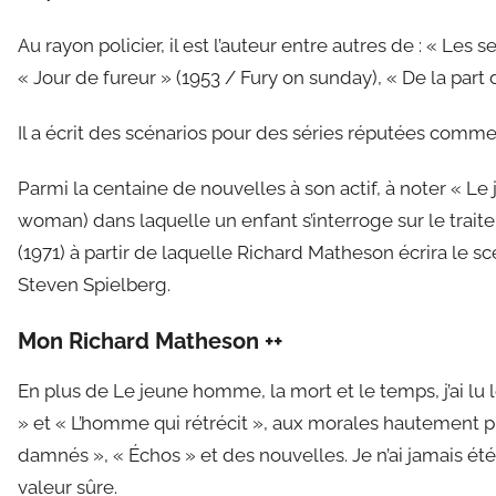
Au rayon policier, il est l’auteur entre autres de : « Les
« Jour de fureur » (1953 / Fury on sunday), « De la part
Il a écrit des scénarios pour des séries réputées comme
Parmi la centaine de nouvelles à son actif, à noter « L
woman) dans laquelle un enfant s’interroge sur le traite
(1971) à partir de laquelle Richard Matheson écrira le
Steven Spielberg.
Mon Richard Matheson ++
En plus de Le jeune homme, la mort et le temps, j’ai lu
» et « L’homme qui rétrécit », aux morales hautement p
damnés », « Échos » et des nouvelles. Je n’ai jamais é
valeur sûre.