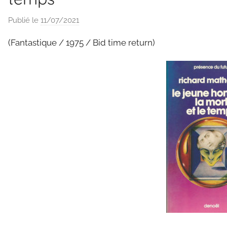
Publié le
11/07/2021
p
a
(Fantastique / 1975 / Bid time return)
r
C
l
a
u
d
e
G
r
i
e
s
m
a