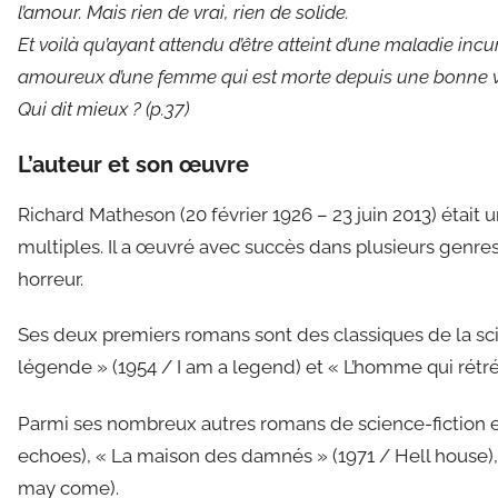
l’amour. Mais rien de vrai, rien de solide.
Et voilà qu’ayant attendu d’être atteint d’une maladie inc
amoureux d’une femme qui est morte depuis une bonne v
Qui dit mieux ? (p.37)
L’auteur et son œuvre
Richard Matheson (20 février 1926 – 23 juin 2013) était u
multiples. Il a œuvré avec succès dans plusieurs genres :
horreur.
Ses deux premiers romans sont des classiques de la sci
légende » (1954 / I am a legend) et « L’homme qui rétré
Parmi ses nombreux autres romans de science-fiction et f
echoes), « La maison des damnés » (1971 / Hell house)
may come).