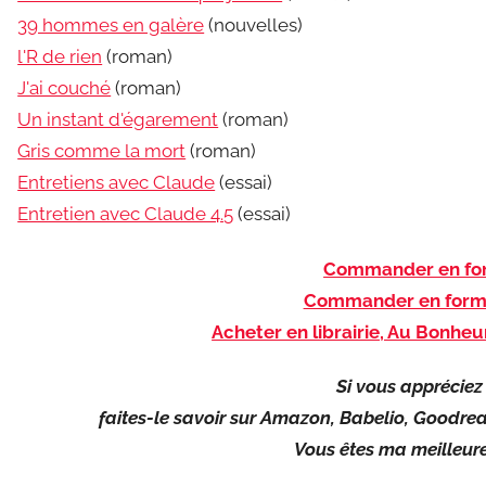
39 hommes en galère
(nouvelles)
l'R de rien
(roman)
J'ai couché
(roman)
Un instant d'égarement
(roman)
Gris comme la mort
(roman)
Entretiens avec Claude
(essai)
Entretien avec Claude 4.5
(essai)
Commander en for
Commander en form
Acheter en librairie, Au Bonheu
Si vous appréciez 
faites-le savoir sur Amazon, Babelio, Goodrea
Vous êtes ma meilleure 