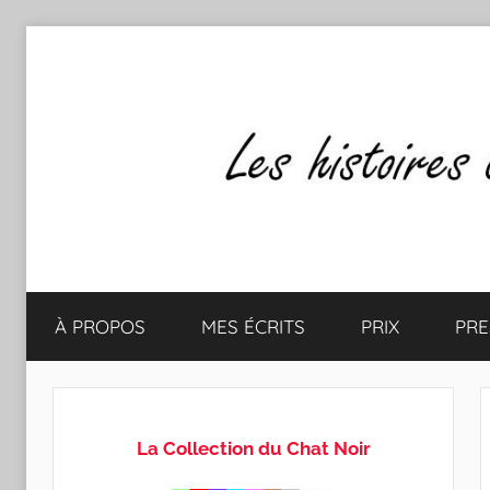
Aller
au
contenu
Les
Mes
écrits
À PROPOS
MES ÉCRITS
PRIX
PRE
&
histoires
mes
lectures
de
favorites
La Collection du Chat Noir
CLAUDE