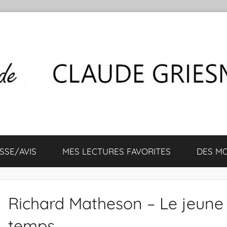
SSE/AVIS
MES LECTURES FAVORITES
DES M
Richard Matheson – Le jeune 
temps