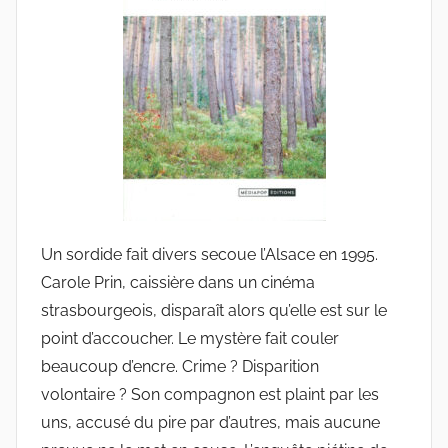
u
d
e
G
r
i
e
s
m
a
Un sordide fait divers secoue l’Alsace en 1995.
r
Carole Prin, caissière dans un cinéma
strasbourgeois, disparaît alors qu’elle est sur le
point d’accoucher. Le mystère fait couler
beaucoup d’encre. Crime ? Disparition
volontaire ? Son compagnon est plaint par les
uns, accusé du pire par d’autres, mais aucune