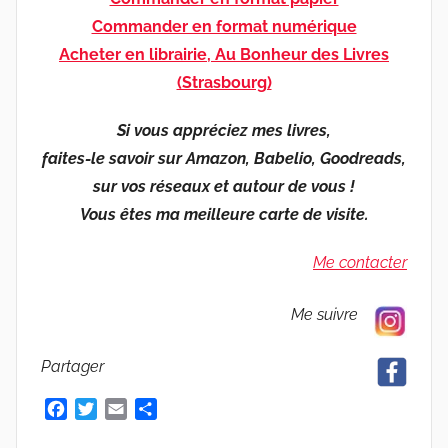
Commander en format numérique
Acheter en librairie, Au Bonheur des Livres
(Strasbourg)
Si vous appréciez mes livres,
faites-le savoir sur Amazon, Babelio, Goodreads,
sur vos réseaux et autour de vous !
Vous êtes ma meilleure carte de visite.
Me contacter
Me suivre
Partager
F
T
E
P
a
w
m
a