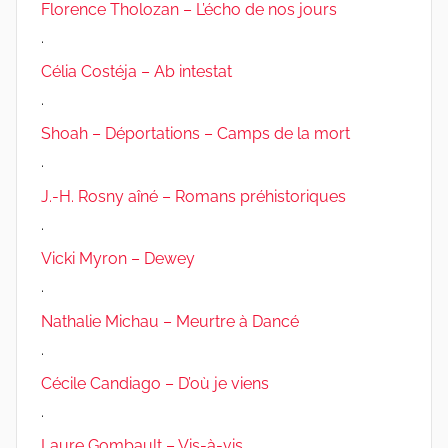
Florence Tholozan – L’écho de nos jours
.
Célia Costéja – Ab intestat
.
Shoah – Déportations – Camps de la mort
.
J.-H. Rosny aîné – Romans préhistoriques
.
Vicki Myron – Dewey
.
Nathalie Michau – Meurtre à Dancé
.
Cécile Candiago – D’où je viens
.
Laure Gombault – Vis-à-vis