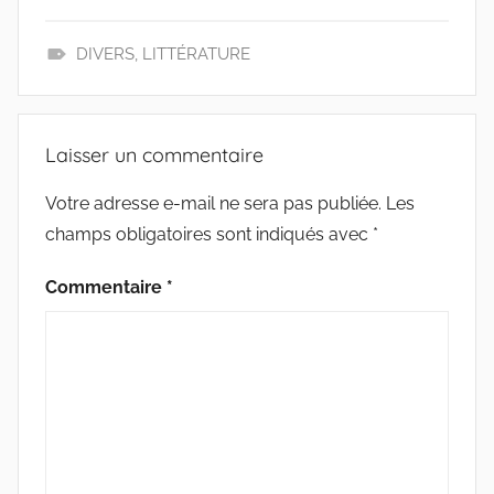
c
i
a
r
e
t
i
t
b
t
l
a
DIVERS
,
LITTÉRATURE
o
e
g
L
o
r
e
E
k
r
C
Laisser un commentaire
T
U
Votre adresse e-mail ne sera pas publiée.
Les
R
champs obligatoires sont indiqués avec
*
E
Commentaire
*