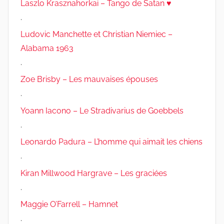
Laszlo Krasznahorkai – Tango de Satan ♥
.
Ludovic Manchette et Christian Niemiec –
Alabama 1963
.
Zoe Brisby – Les mauvaises épouses
.
Yoann Iacono – Le Stradivarius de Goebbels
.
Leonardo Padura – L’homme qui aimait les chiens
.
Kiran Millwood Hargrave – Les graciées
.
Maggie O’Farrell – Hamnet
.