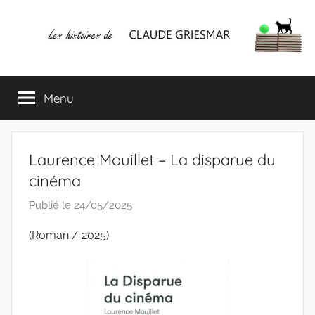
Aller
au
contenu
Les
Mes
écrits
Menu
histoires
&
mes
lectures
de
favorites
Laurence Mouillet – La disparue du
CLAUDE
cinéma
Publié le
24/05/2025
p
GRIESMAR
a
(Roman / 2025)
r
C
l
a