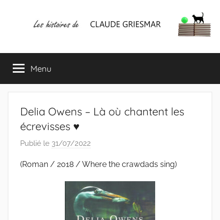
Aller
au
contenu
Les
Mes
écrits
Menu
histoires
&
mes
lectures
de
favorites
Delia Owens – Là où chantent les
CLAUDE
écrevisses ♥
Publié le
31/07/2022
p
GRIESMAR
a
(Roman / 2018 / Where the crawdads sing)
r
C
l
a