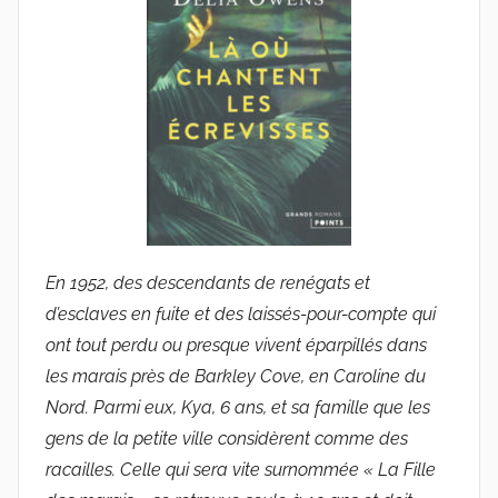
u
d
e
G
r
i
e
s
m
a
En 1952, des descendants de renégats et
r
d’esclaves en fuite et des laissés-pour-compte qui
ont tout perdu ou presque vivent éparpillés dans
les marais près de Barkley Cove, en Caroline du
Nord. Parmi eux, Kya, 6 ans, et sa famille que les
gens de la petite ville considèrent comme des
racailles. Celle qui sera vite surnommée « La Fille