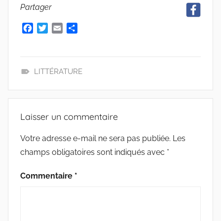
Partager
F
T
E
P
a
w
m
a
c
i
a
r
e
t
i
t
b
t
l
a
LITTÉRATURE
o
e
g
L
o
r
e
E
k
r
C
Laisser un commentaire
T
U
Votre adresse e-mail ne sera pas publiée.
Les
R
champs obligatoires sont indiqués avec
*
E
Commentaire
*