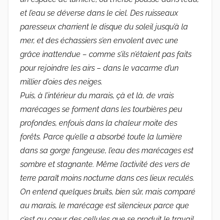
et l’eau se déverse dans le ciel. Des ruisseaux
paresseux charrient le disque du soleil jusqu’à la
mer, et des échassiers s’en envolent avec une
grâce inattendue – comme s’ils n’étaient pas faits
pour rejoindre les airs – dans le vacarme d’un
millier d’oies des neiges.
Puis, à l’intérieur du marais, çà et là, de vrais
marécages se forment dans les tourbières peu
profondes, enfouis dans la chaleur moite des
forêts. Parce qu’elle a absorbé toute la lumière
dans sa gorge fangeuse, l’eau des marécages est
sombre et stagnante. Même l’activité des vers de
terre paraît moins nocturne dans ces lieux reculés.
On entend quelques bruits, bien sûr, mais comparé
au marais, le marécage est silencieux parce que
c’est au cœur des cellules que se produit le travail