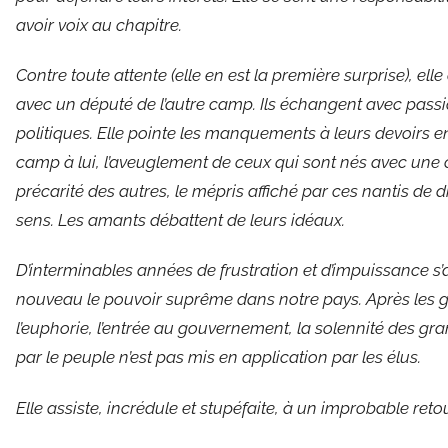
avoir voix au chapitre.
Contre toute attente (elle en est la première surprise), el
avec un député de l’autre camp. Ils échangent avec passion
politiques. Elle pointe les manquements à leurs devoirs
camp à lui, l’aveuglement de ceux qui sont nés avec une 
précarité des autres, le mépris affiché par ces nantis de
sens. Les amants débattent de leurs idéaux.
D’interminables années de frustration et d’impuissance s’
nouveau le pouvoir suprême dans notre pays. Après les g
l’euphorie, l’entrée au gouvernement, la solennité des gr
par le peuple n’est pas mis en application par les élus.
Elle assiste, incrédule et stupéfaite, à un improbable ret