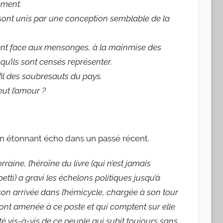
ement.
ls sont unis par une conception semblable de la
vent face aux mensonges, à la mainmise des
 qu’ils sont censés représenter.
 fil des soubresauts du pays.
eut l’amour ?
n étonnant écho dans un passé récent.
raine, l’héroïne du livre (qui n’est jamais
i) a gravi les échelons politiques jusqu’à
son arrivée dans l’hémicycle, chargée à son tour
l’ont amenée à ce poste et qui comptent sur elle
té vis-à-vis de ce peuple qui subit toujours sans