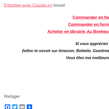
Entretien avec Claude 4.5
(essai)
Commander en for
Commander en form
Acheter en librairie, Au Bonheu
Si vous appréciez 
faites-le savoir sur Amazon, Babelio, Goodrea
Vous êtes ma meilleure 
Partager
F
T
E
P