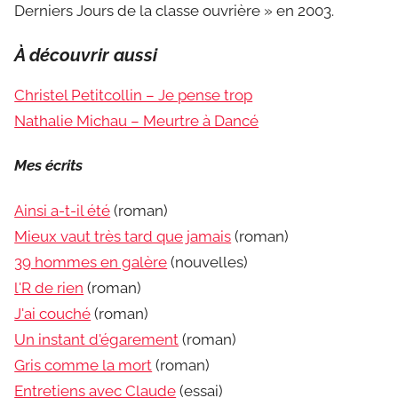
Derniers Jours de la classe ouvrière » en 2003.
À découvrir aussi
Christel Petitcollin – Je pense trop
Nathalie Michau – Meurtre à Dancé
Mes écrits
Ainsi a-t-il été
(roman)
Mieux vaut très tard que jamais
(roman)
39 hommes en galère
(nouvelles)
l'R de rien
(roman)
J'ai couché
(roman)
Un instant d'égarement
(roman)
Gris comme la mort
(roman)
Entretiens avec Claude
(essai)