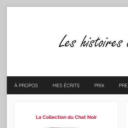
Aller
au
contenu
Les
Mes
écrits
À PROPOS
MES ÉCRITS
PRIX
PRE
&
histoires
mes
lectures
de
favorites
La Collection du Chat Noir
CLAUDE