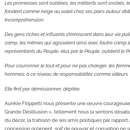
Les promesses sont oubliées, les militants sont snobés, le
fondent comme neige au soleil chez ses pairs autour d’el
Incompréhension.
Des gens riches et influents s’immiscent dans leur vie pol
camp, les mêmes qui agissaient ainsi avec l’autre camp l
représentants du Peuple, élus par le Peuple, oublient le 
Pour couronner le tout et pour ne pas changer, les femm
hommes, à ce niveau de responsabilités comme ailleurs.
Elle finit par démissionner, dépitée.
Aurélie Filippetti nous présente une œuvre courageuse, i
Grande Désillusion », tellement nous la sentons désabusé
du décor, la trahison de ses amis politiques par rappor
concession qu’argent, soif de pouvoir et corruption ne s