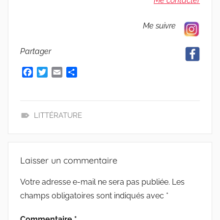
Me contacter
Me suivre
Partager
F
T
E
P
a
w
m
a
c
i
a
r
e
t
i
t
b
t
l
a
LITTÉRATURE
o
e
g
L
o
r
e
E
k
r
C
Laisser un commentaire
T
U
Votre adresse e-mail ne sera pas publiée.
Les
R
champs obligatoires sont indiqués avec
*
E
Commentaire
*