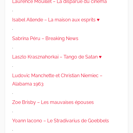
Laurence Mouillet – La disparue du cinéma
.
Isabel Allende – La maison aux esprits ♥
.
Sabrina Péru – Breaking News
.
Laszlo Krasznahorkai – Tango de Satan ♥
.
Ludovic Manchette et Christian Niemiec –
Alabama 1963
.
Zoe Brisby – Les mauvaises épouses
.
Yoann Iacono – Le Stradivarius de Goebbels
.