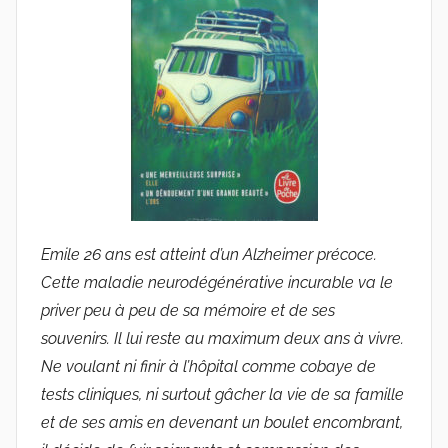
u
d
e
G
r
i
e
s
m
a
Emile 26 ans est atteint d’un Alzheimer précoce.
r
Cette maladie neurodégénérative incurable va le
priver peu à peu de sa mémoire et de ses
souvenirs. Il lui reste au maximum deux ans à vivre.
Ne voulant ni finir à l’hôpital comme cobaye de
tests cliniques, ni surtout gâcher la vie de sa famille
et de ses amis en devenant un boulet encombrant,