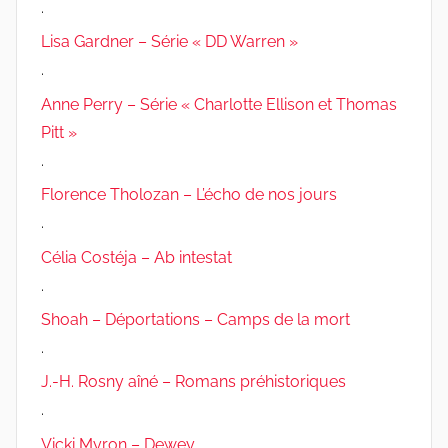
.
Lisa Gardner – Série « DD Warren »
.
Anne Perry – Série « Charlotte Ellison et Thomas
Pitt »
.
Florence Tholozan – L’écho de nos jours
.
Célia Costéja – Ab intestat
.
Shoah – Déportations – Camps de la mort
.
J.-H. Rosny aîné – Romans préhistoriques
.
Vicki Myron – Dewey