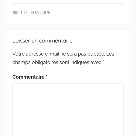
e
t
i
t
b
t
l
a
LITTÉRATURE
o
e
g
L
o
r
e
E
k
r
C
Laisser un commentaire
T
U
Votre adresse e-mail ne sera pas publiée.
Les
R
champs obligatoires sont indiqués avec
*
E
Commentaire
*