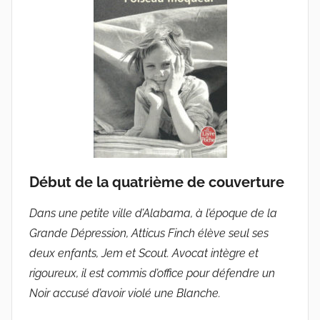
u
d
e
G
r
i
e
s
m
a
Début de la quatrième de couverture
r
Dans une petite ville d’Alabama, à l’époque de la
Grande Dépression, Atticus Finch élève seul ses
deux enfants, Jem et Scout. Avocat intègre et
rigoureux, il est commis d’office pour défendre un
Noir accusé d’avoir violé une Blanche.