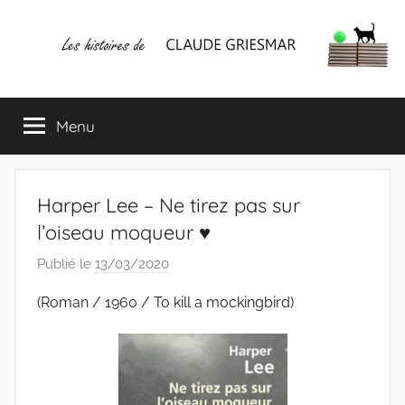
Aller
au
contenu
Les
Mes
écrits
Menu
histoires
&
mes
lectures
de
favorites
Harper Lee – Ne tirez pas sur
CLAUDE
l’oiseau moqueur ♥
Publié le
13/03/2020
p
GRIESMAR
a
(Roman / 1960 / To kill a mockingbird)
r
C
l
a