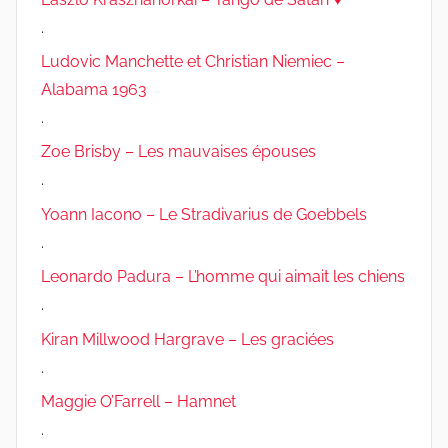
.
Ludovic Manchette et Christian Niemiec –
Alabama 1963
.
Zoe Brisby – Les mauvaises épouses
.
Yoann Iacono – Le Stradivarius de Goebbels
.
Leonardo Padura – L’homme qui aimait les chiens
.
Kiran Millwood Hargrave – Les graciées
.
Maggie O’Farrell – Hamnet
.