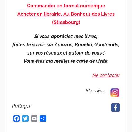
Commander en format numérique
Acheter en librairie, Au Bonheur des Livres
(Strasbourg)
Si vous appréciez mes livres,
faites-le savoir sur Amazon, Babelio, Goodreads,
sur vos réseaux et autour de vous !
Vous êtes ma meilleure carte de visite.
Me contacter
Me suivre
Partager
F
T
E
P
a
w
m
a
c
i
a
r