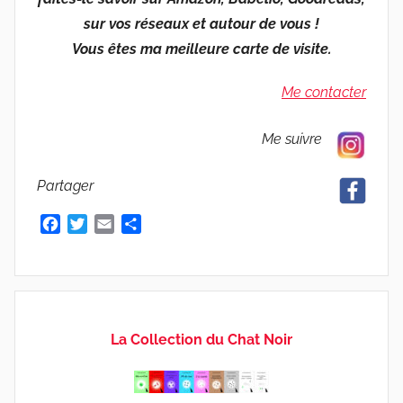
sur vos réseaux et autour de vous !
Vous êtes ma meilleure carte de visite.
Me contacter
Me suivre
Partager
F
T
E
P
a
w
m
a
c
i
a
r
e
t
i
t
b
t
l
a
o
e
g
La Collection du Chat Noir
o
r
e
k
r