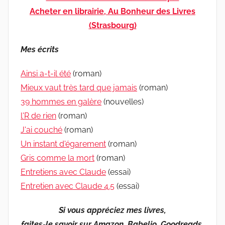
Acheter en librairie, Au Bonheur des Livres
(Strasbourg)
Mes écrits
Ainsi a-t-il été
(roman)
Mieux vaut très tard que jamais
(roman)
39 hommes en galère
(nouvelles)
l'R de rien
(roman)
J'ai couché
(roman)
Un instant d'égarement
(roman)
Gris comme la mort
(roman)
Entretiens avec Claude
(essai)
Entretien avec Claude 4.5
(essai)
Si vous appréciez mes livres,
faites-le savoir sur Amazon, Babelio, Goodreads,