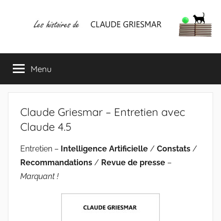
Aller
au
contenu
Les
Mes
écrits
Menu
histoires
&
mes
lectures
de
favorites
Claude Griesmar – Entretien avec
CLAUDE
Claude 4.5
GRIESMAR
Entretien –
Intelligence Artificielle
/
Constats
/
Recommandations
/
Revue de presse
–
Marquant !