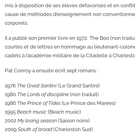
mis à disposition de ses élèves défavorisés et en confli
cause de méthodes d’enseignement non conventionnell
corporels.
Il a publié son premier livre en 1972, The Boo (non tradui
courtes et de lettres en hommage au lieutenant-colon
cadets à l’académie militaire de la Citadelle à Charlesto
Pat Conroy a ensuite écrit sept romans :
1976
The Great Santini
(Le Grand Santini)
1980
The Lords of discipline
(non traduit)
1986
The Prince of Tides
(Le Prince des Marées)
1995
Beach music
(Beach music)
2002
My losing season
(Saison noire)
2009
South of broad
(Charleston Sud)