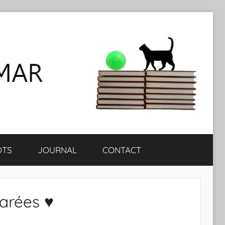
OTS
JOURNAL
CONTACT
arées ♥