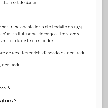
n
(La mort de Santini)
gnant (une adaptation a été traduite en 1974,
al d’un instituteur qui dérangeait trop l’ordre
ques milles du reste du monde)
ivre de recettes enrichi d’anecdotes, non traduit.
, non traduit.
pas là.
alors ?