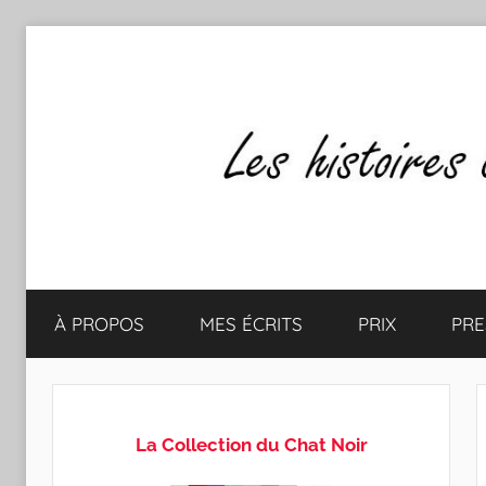
Aller
au
contenu
Les
Mes
écrits
À PROPOS
MES ÉCRITS
PRIX
PRE
&
histoires
mes
lectures
de
favorites
La Collection du Chat Noir
CLAUDE