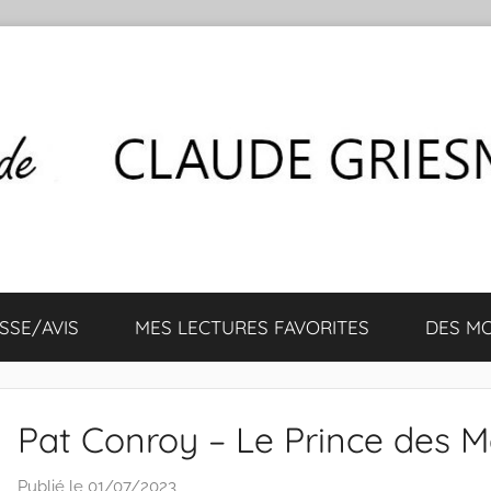
SSE/AVIS
MES LECTURES FAVORITES
DES M
Pat Conroy – Le Prince des M
Publié le
01/07/2023
p