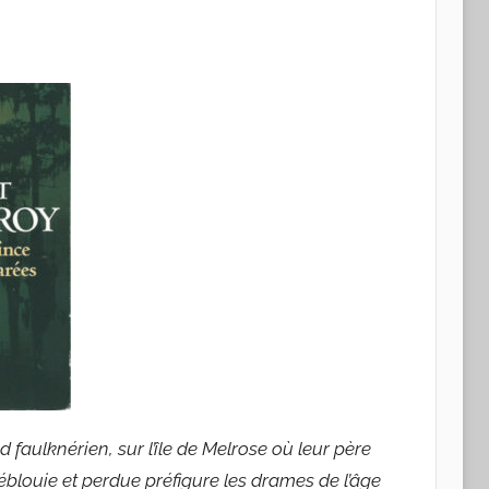
faulknérien, sur l’île de Melrose où leur père
éblouie et perdue préfigure les drames de l’âge