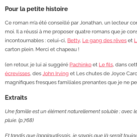
Pour la petite histoire
Ce roman m’a été conseillé par Jonathan, un lecteur co
moi. Il a réussi à me proposer quatre romans que je c
incontournables : celui-ci,
Betty
,
Le gang des rêves
et
L
carton plein. Merci et chapeau !
(en retour, je lui ai suggéré
Pachinko
et
Le fils
, dans ce
écrevisses
, des
John Irving
et Les chutes de Joyce Carol
magnifiques fresques familiales prenantes que je ne 
Extraits
Une famille est un élément naturellement soluble ; avec l
pluie. (p.768)
Et tandis que j’applaudissais, je savais que là serait tou