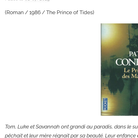
a
(Roman / 1986 / The Prince of Tides)
r
C
l
a
u
d
e
G
r
i
e
s
m
a
Tom, Luke et Savannah ont grandi au paradis, dans le sud 
r
pêchait et leur mère régnait par sa beauté. Leur enfance 