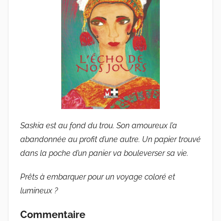
u
d
e
G
r
i
e
s
m
a
Saskia est au fond du trou. Son amoureux l’a
r
abandonnée au profit d’une autre. Un papier trouvé
dans la poche d’un panier va bouleverser sa vie.
Prêts à embarquer pour un voyage coloré et
lumineux ?
Commentaire