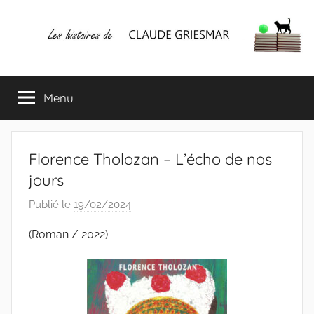
Aller
au
contenu
Les
Mes
écrits
Menu
histoires
&
mes
lectures
de
favorites
Florence Tholozan – L’écho de nos
CLAUDE
jours
Publié le
19/02/2024
p
GRIESMAR
a
(Roman / 2022)
r
C
l
a