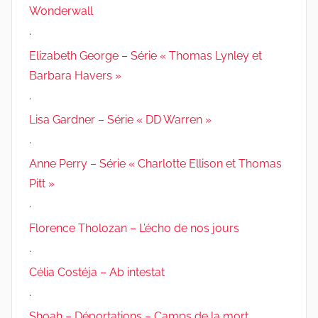
Wonderwall
.
Elizabeth George – Série « Thomas Lynley et
Barbara Havers »
.
Lisa Gardner – Série « DD Warren »
.
Anne Perry – Série « Charlotte Ellison et Thomas
Pitt »
.
Florence Tholozan – L’écho de nos jours
.
Célia Costéja – Ab intestat
.
Shoah – Déportations – Camps de la mort