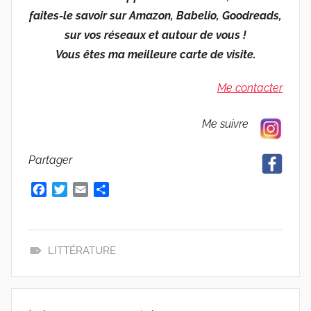
faites-le savoir sur Amazon, Babelio, Goodreads,
sur vos réseaux et autour de vous !
Vous êtes ma meilleure carte de visite.
Me contacter
Me suivre
Partager
F
T
E
P
a
w
m
a
c
i
a
r
e
t
i
t
b
t
l
a
LITTÉRATURE
o
e
g
L
o
r
e
E
k
r
C