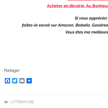
Acheter en librairie, Au Bonheu
Si vous appréciez 
faites-le savoir sur Amazon, Babelio, Goodrea
Vous êtes ma meilleure 
Partager
F
T
E
P
a
w
m
a
c
i
a
r
e
t
i
t
b
t
l
a
LITTÉRATURE
o
e
g