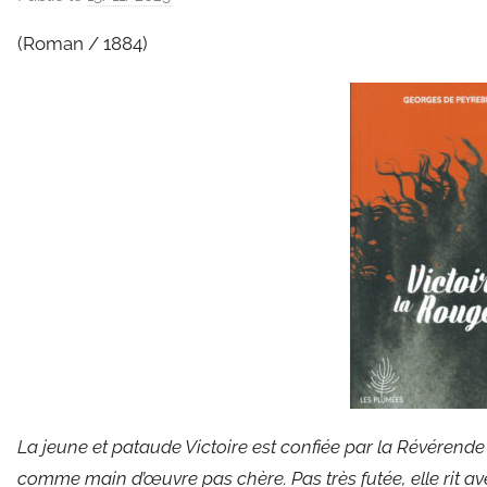
a
(Roman / 1884)
r
C
l
a
u
d
e
G
r
i
e
s
m
a
La jeune et pataude Victoire est confiée par la Révérend
r
comme main d’œuvre pas chère. Pas très futée, elle rit av