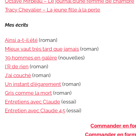
Octave Mirbeau – Le journal d’une femme de chambre
Tracy Chevalier – La jeune fille à la perle
Mes écrits
Ainsi a-t-il été
(roman)
Mieux vaut très tard que jamais
(roman)
39 hommes en galère
(nouvelles)
l'R de rien
(roman)
J'ai couché
(roman)
Un instant d'égarement
(roman)
Gris comme la mort
(roman)
Entretiens avec Claude
(essai)
Entretien avec Claude 4.5
(essai)
Commander en for
Commander en form