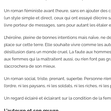
Un roman féministe avant l’heure, sans en ajouter des 
(un style simple et direct, ceux qui ont essayé d’écrire s
livre porteur de messages, sans pour autant les étaler 
L’héroïne, pleine de bonnes intentions mais naïve, ne d
place sur cette terre. Elle souhaite vivre comme les autre
désillusion dans un monde cruel. La faute aux hommes qu
aux femmes qui la maltraitent aussi, ou n’en font pas gran
s’accrochera de son mieux.
Un roman social, triste, prenant, superbe. Personne n’en s
l’ordre, ni les paysans, ni les soldats, ni les riches, ni les
Un regard éclairé et éclairant sur la condition de la fe
L’auteure et son œuvre