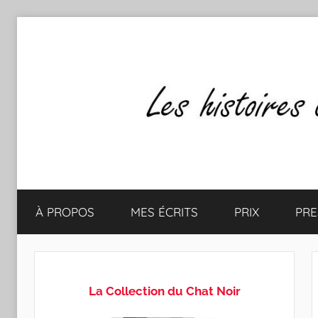
Aller
au
contenu
Les
Mes
écrits
À PROPOS
MES ÉCRITS
PRIX
PRE
&
histoires
mes
lectures
de
favorites
La Collection du Chat Noir
CLAUDE