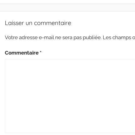
L
o
r
e
E
k
r
C
Laisser un commentaire
T
U
Votre adresse e-mail ne sera pas publiée.
Les champs ob
R
E
Commentaire
*