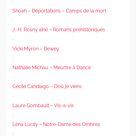
.
Shoah – Déportations – Camps de la mort
.
J.-H. Rosny aîné – Romans préhistoriques
.
Vicki Myron – Dewey
.
Nathalie Michau – Meurtre à Dancé
.
Cécile Candiago – D’où je viens
.
Laure Gombault – Vis-à-vis
.
Léna Lucily – Notre-Dame des Ombres
.