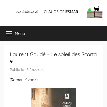
Aller
au
contenu
Les
Mes
écrits
Menu
histoires
&
mes
lectures
de
favorites
Laurent Gaudé – Le soleil des Scorta
CLAUDE
♥
Publié le
18/01/2025
p
GRIESMAR
a
(Roman / 2004)
r
C
l
a