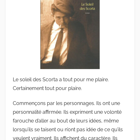
u
d
e
G
r
i
e
s
m
a
Le soleil des Scorta a tout pour me plaire.
r
Certainement tout pour plaire.
Commençons par les personnages. Ils ont une
personnalité affirmée. Ils expriment une volonté
farouche d’aller au bout de leurs idées, même
lorsqu’ils se taisent ou n’ont pas idée de ce qu’ils
veulent vraiment. Ils affichent du caractère. Ils