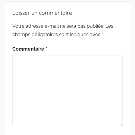
E
k
r
C
Laisser un commentaire
T
U
Votre adresse e-mail ne sera pas publiée.
Les
R
champs obligatoires sont indiqués avec
*
E
Commentaire
*