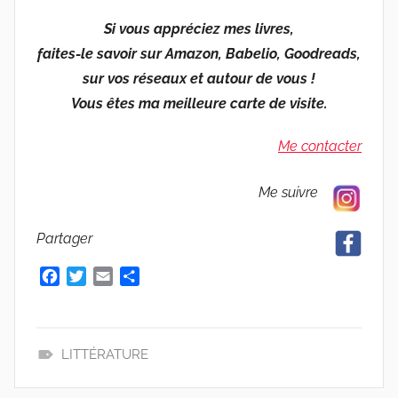
Si vous appréciez mes livres,
faites-le savoir sur Amazon, Babelio, Goodreads,
sur vos réseaux et autour de vous !
Vous êtes ma meilleure carte de visite.
Me contacter
Me suivre
Partager
F
T
E
P
a
w
m
a
c
i
a
r
e
t
i
t
b
t
l
a
LITTÉRATURE
o
e
g
L
o
r
e