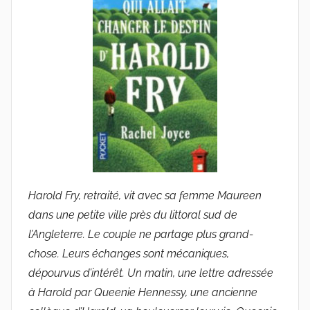
u
d
e
G
r
i
e
s
m
a
r
Harold Fry, retraité, vit avec sa femme Maureen
dans une petite ville près du littoral sud de
l’Angleterre. Le couple ne partage plus grand-
chose. Leurs échanges sont mécaniques,
dépourvus d’intérêt. Un matin, une lettre adressée
à Harold par Queenie Hennessy, une ancienne