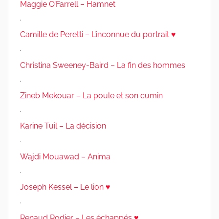
Maggie O’Farrell – Hamnet
.
Camille de Peretti – L’inconnue du portrait ♥
.
Christina Sweeney-Baird – La fin des hommes
.
Zineb Mekouar – La poule et son cumin
.
Karine Tuil – La décision
.
Wajdi Mouawad – Anima
.
Joseph Kessel – Le lion ♥
.
Renaud Rodier – Les échappés ♥