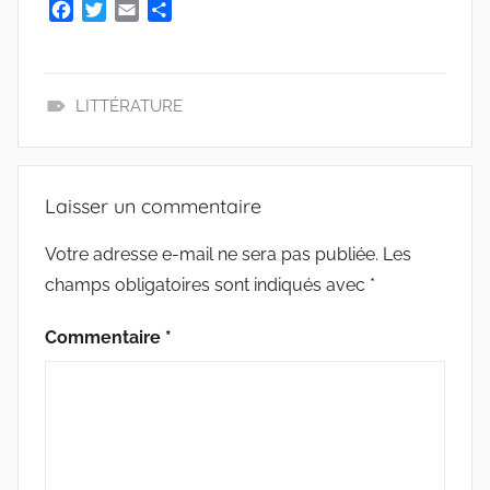
F
T
E
P
a
w
m
a
c
i
a
r
e
t
i
t
b
t
l
a
LITTÉRATURE
o
e
g
L
o
r
e
E
k
r
C
Laisser un commentaire
T
U
Votre adresse e-mail ne sera pas publiée.
Les
R
champs obligatoires sont indiqués avec
*
E
Commentaire
*