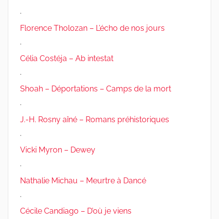
.
Florence Tholozan – L’écho de nos jours
.
Célia Costéja – Ab intestat
.
Shoah – Déportations – Camps de la mort
.
J.-H. Rosny aîné – Romans préhistoriques
.
Vicki Myron – Dewey
.
Nathalie Michau – Meurtre à Dancé
.
Cécile Candiago – D’où je viens