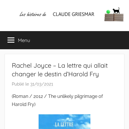
Aller
au
contenu
Les
Mes
écrits
Menu
histoires
&
mes
lectures
de
favorites
Rachel Joyce – La lettre qui allait
CLAUDE
changer le destin d’Harold Fry
Publié le
31/03/2021
p
GRIESMAR
a
(Roman / 2012 / The unlikely pilgrimage of
r
Harold Fry)
C
l
a