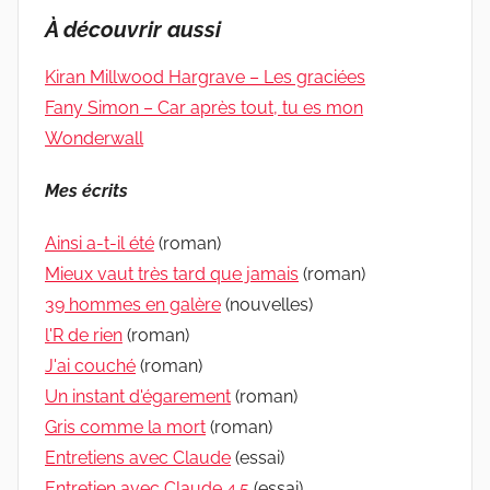
À découvrir aussi
Kiran Millwood Hargrave – Les graciées
Fany Simon – Car après tout, tu es mon
Wonderwall
Mes écrits
Ainsi a-t-il été
(roman)
Mieux vaut très tard que jamais
(roman)
39 hommes en galère
(nouvelles)
l'R de rien
(roman)
J'ai couché
(roman)
Un instant d'égarement
(roman)
Gris comme la mort
(roman)
Entretiens avec Claude
(essai)
Entretien avec Claude 4.5
(essai)