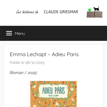
Aller
au
contenu
Les
Mes
écrits
Menu
histoires
&
mes
lectures
de
favorites
Emma Lechapt – Adieu Paris
CLAUDE
Publié le
08/11/2025
p
a
GRIESMAR
(Roman / 2025)
r
C
l
a
u
d