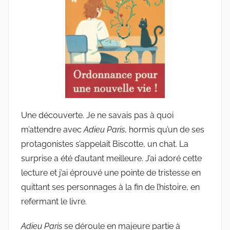
e
G
r
i
e
s
m
a
Une découverte. Je ne savais pas à quoi
r
m’attendre avec
Adieu Paris
, hormis qu’un de ses
protagonistes s’appelait Biscotte, un chat. La
surprise a été d’autant meilleure. J’ai adoré cette
lecture et j’ai éprouvé une pointe de tristesse en
quittant ses personnages à la fin de l’histoire, en
refermant le livre.
Adieu Paris
se déroule en majeure partie à