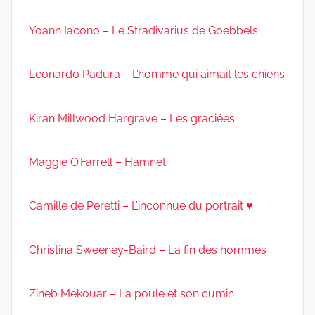
.
Yoann Iacono – Le Stradivarius de Goebbels
.
Leonardo Padura – L’homme qui aimait les chiens
.
Kiran Millwood Hargrave – Les graciées
.
Maggie O’Farrell – Hamnet
.
Camille de Peretti – L’inconnue du portrait ♥
.
Christina Sweeney-Baird – La fin des hommes
.
Zineb Mekouar – La poule et son cumin
.