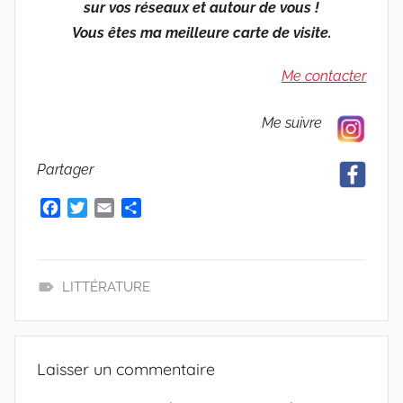
sur vos réseaux et autour de vous !
Vous êtes ma meilleure carte de visite.
Me contacter
Me suivre
Partager
F
T
E
P
a
w
m
a
c
i
a
r
e
t
i
t
b
t
l
a
LITTÉRATURE
o
e
g
L
o
r
e
E
k
r
C
Laisser un commentaire
T