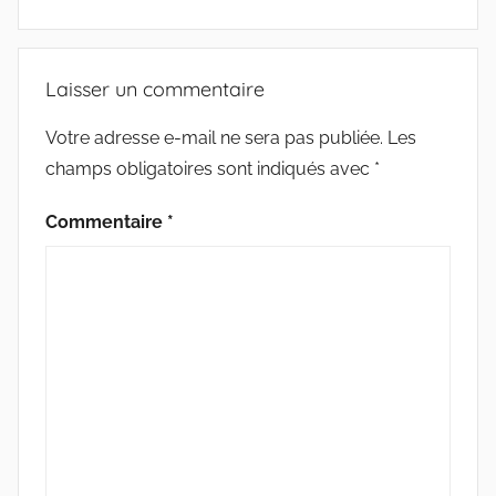
o
e
g
L
o
r
e
E
k
r
C
Laisser un commentaire
T
U
Votre adresse e-mail ne sera pas publiée.
Les
R
champs obligatoires sont indiqués avec
*
E
Commentaire
*