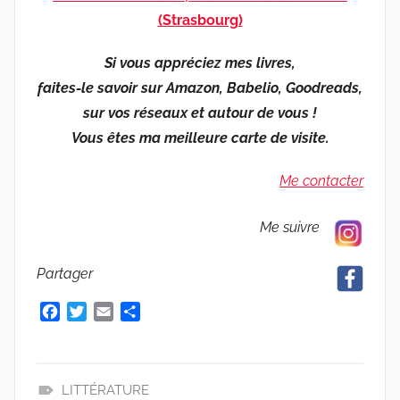
(Strasbourg)
Si vous appréciez mes livres,
faites-le savoir sur Amazon, Babelio, Goodreads,
sur vos réseaux et autour de vous !
Vous êtes ma meilleure carte de visite.
Me contacter
Me suivre
Partager
F
T
E
P
a
w
m
a
c
i
a
r
e
t
i
t
b
t
l
a
LITTÉRATURE