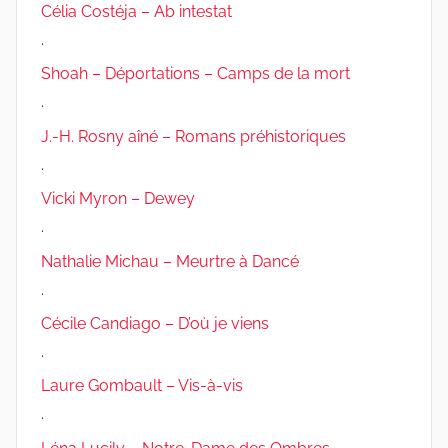
Célia Costéja – Ab intestat
.
Shoah – Déportations – Camps de la mort
.
J.-H. Rosny aîné – Romans préhistoriques
.
Vicki Myron – Dewey
.
Nathalie Michau – Meurtre à Dancé
.
Cécile Candiago – D’où je viens
.
Laure Gombault – Vis-à-vis
.