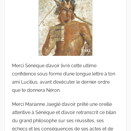
e
G
r
i
e
s
m
a
Merci Sénèque d’avoir livré cette ultime
r
confidence sous forme d’une longue lettre à ton
ami Lucilius, avant d’exécuter le dernier ordre
que te donnera Néron.
Merci Marianne Jaeglé d’avoir prêté une oreille
attentive à Sénèque et d’avoir retranscrit ce bilan
du grand philosophe sur ses réussites, ses
échecs et les conséquences de ses actes et de