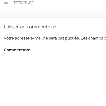
b
t
l
a
LITTÉRATURE
o
e
g
L
o
r
e
E
k
r
C
Laisser un commentaire
T
U
Votre adresse e-mail ne sera pas publiée.
Les champs ob
R
E
Commentaire
*