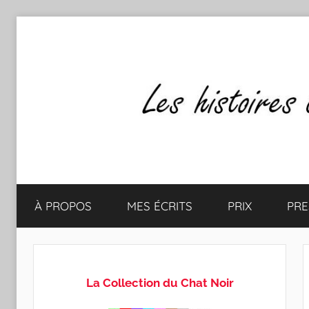
Aller
au
contenu
Les
Mes
écrits
À PROPOS
MES ÉCRITS
PRIX
PRE
&
histoires
mes
lectures
de
favorites
La Collection du Chat Noir
CLAUDE