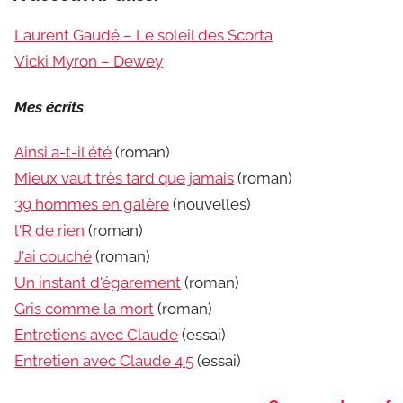
Laurent Gaudé – Le soleil des Scorta
Vicki Myron – Dewey
Mes écrits
Ainsi a-t-il été
(roman)
Mieux vaut très tard que jamais
(roman)
39 hommes en galère
(nouvelles)
l'R de rien
(roman)
J'ai couché
(roman)
Un instant d'égarement
(roman)
Gris comme la mort
(roman)
Entretiens avec Claude
(essai)
Entretien avec Claude 4.5
(essai)