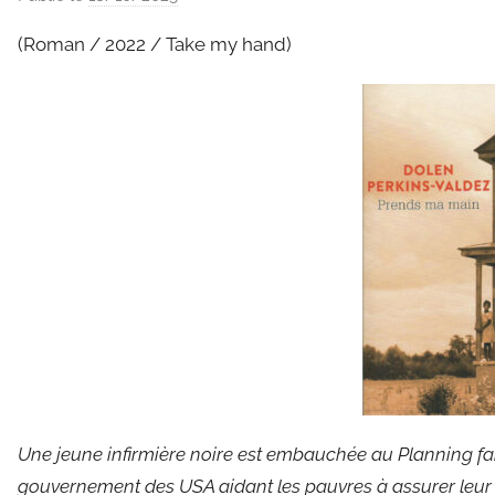
a
(Roman / 2022 / Take my hand)
r
C
l
a
u
d
e
G
r
i
e
s
m
a
Une jeune infirmière noire est embauchée au Planning fam
r
gouvernement des USA aidant les pauvres à assurer leur c