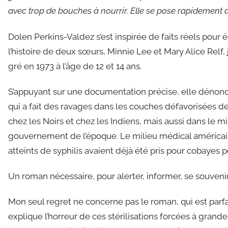
avec trop de bouches à nourrir. Elle se pose rapidement 
Dolen Perkins-Valdez s’est inspirée de faits réels pou
l’histoire de deux sœurs, Minnie Lee et Mary Alice Relf,
gré en 1973 à l’âge de 12 et 14 ans.
S’appuyant sur une documentation précise, elle dénonce
qui a fait des ravages dans les couches défavorisées d
chez les Noirs et chez les Indiens, mais aussi dans le mi
gouvernement de l’époque. Le milieu médical américain n
atteints de syphilis avaient déjà été pris pour cobayes p
Un roman nécessaire, pour alerter, informer, se souvenir
Mon seul regret ne concerne pas le roman, qui est parfai
explique l’horreur de ces stérilisations forcées à grande