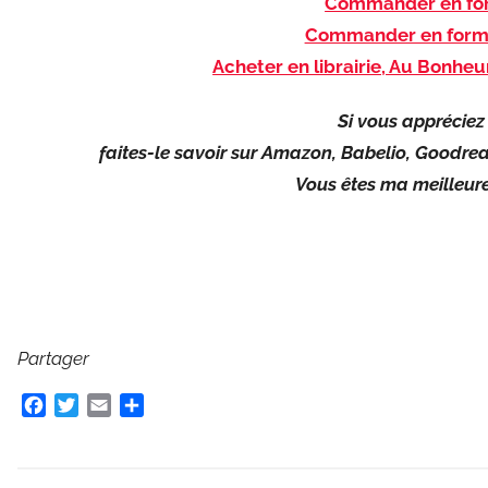
Commander en for
Commander en form
Acheter en librairie, Au Bonheu
Si vous appréciez 
faites-le savoir sur Amazon, Babelio, Goodrea
Vous êtes ma meilleure 
Partager
F
T
E
P
a
w
m
a
c
i
a
r
e
t
i
t