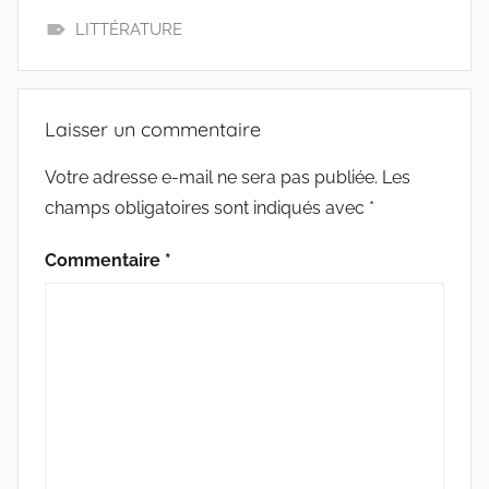
e
t
i
t
b
t
l
a
LITTÉRATURE
o
e
g
L
o
r
e
E
k
r
C
Laisser un commentaire
T
U
Votre adresse e-mail ne sera pas publiée.
Les
R
champs obligatoires sont indiqués avec
*
E
Commentaire
*