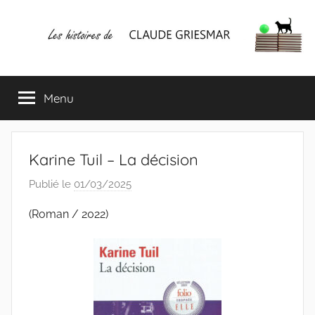
Aller
au
contenu
Les
Mes
écrits
Menu
histoires
&
mes
lectures
de
favorites
Karine Tuil – La décision
CLAUDE
Publié le
01/03/2025
p
a
GRIESMAR
(Roman / 2022)
r
C
l
a
u
d