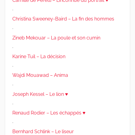
Camille de Peretti – L’inconnue du portrait ♥
.
Christina Sweeney-Baird – La fin des hommes
.
Zineb Mekouar – La poule et son cumin
.
Karine Tuil – La décision
.
Wajdi Mouawad – Anima
.
Joseph Kessel – Le lion ♥
.
Renaud Rodier – Les échappés ♥
.
Bernhard Schlink – Le liseur