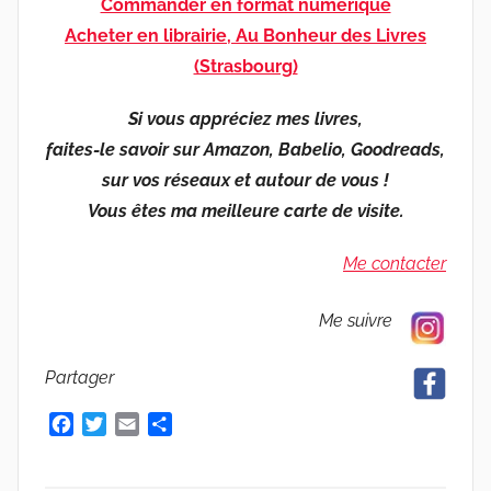
Commander en format numérique
Acheter en librairie, Au Bonheur des Livres
(Strasbourg)
Si vous appréciez mes livres,
faites-le savoir sur Amazon, Babelio, Goodreads,
sur vos réseaux et autour de vous !
Vous êtes ma meilleure carte de visite.
Me contacter
Me suivre
Partager
F
T
E
P
a
w
m
a
c
i
a
r