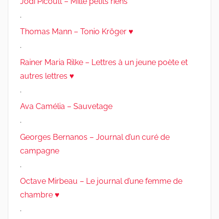
Jodi Picoult – Mille petits riens
.
Thomas Mann – Tonio Kröger ♥
.
Rainer Maria Rilke – Lettres à un jeune poète et
autres lettres ♥
.
Ava Camélia – Sauvetage
.
Georges Bernanos – Journal d’un curé de
campagne
.
Octave Mirbeau – Le journal d’une femme de
chambre ♥
.