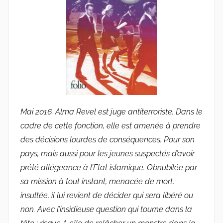
e
G
r
i
e
s
m
a
Mai 2016. Alma Revel est juge antiterroriste. Dans le
r
cadre de cette fonction, elle est amenée à prendre
des décisions lourdes de conséquences. Pour son
pays, mais aussi pour les jeunes suspectés d’avoir
prêté allégeance à l’Etat islamique. Obnubilée par
sa mission à tout instant, menacée de mort,
insultée, il lui revient de décider qui sera libéré ou
non. Avec l’insidieuse question qui tourne dans la