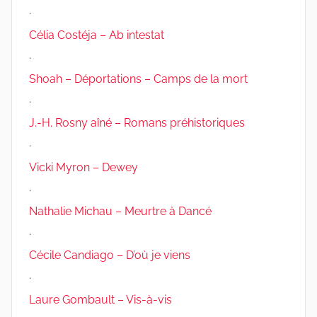
.
Célia Costéja – Ab intestat
.
Shoah – Déportations – Camps de la mort
.
J.-H. Rosny aîné – Romans préhistoriques
.
Vicki Myron – Dewey
.
Nathalie Michau – Meurtre à Dancé
.
Cécile Candiago – D’où je viens
.
Laure Gombault – Vis-à-vis