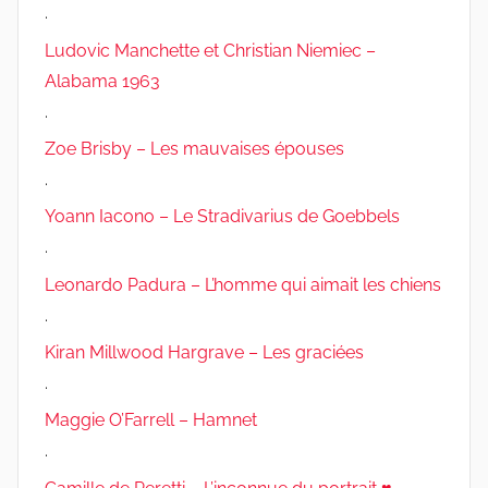
.
Ludovic Manchette et Christian Niemiec –
Alabama 1963
.
Zoe Brisby – Les mauvaises épouses
.
Yoann Iacono – Le Stradivarius de Goebbels
.
Leonardo Padura – L’homme qui aimait les chiens
.
Kiran Millwood Hargrave – Les graciées
.
Maggie O’Farrell – Hamnet
.