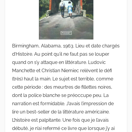
G
r
i
e
s
m
Birmingham, Alabama, 1963. Lieu et date chargés
a
d’Histoire. Au point qu’il ne faut pas se louper
r
quand on s’y attaque en littérature. Ludovic
Manchette et Christian Niemiec relèvent le défi
(très) haut la main. Le sujet est terrible, comme
cette période : des meurtres de fillettes noires,
dont la police blanche se préoccupe peu. La
narration est formidable. J’avais l’impression de
lire un best-seller de la littérature américaine.
L’histoire est palpitante. Une fois que je l’avais
débuté, je n’ai refermé ce livre que lorsque j’y ai