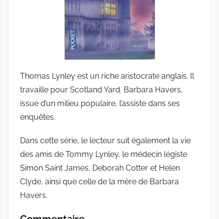
r
i
e
s
m
a
Thomas Lynley est un riche aristocrate anglais. Il
r
travaille pour Scotland Yard. Barbara Havers,
issue d’un milieu populaire, l’assiste dans ses
enquêtes.
Dans cette série, le lecteur suit également la vie
des amis de Tommy Lynley, le médecin légiste
Simon Saint James, Deborah Cotter et Helen
Clyde, ainsi que celle de la mère de Barbara
Havers.
Commentaire