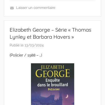
Laisser un commentaire
L
E
C
Elizabeth George – Série « Thomas
T
Lynley et Barbara Havers »
U
R
Publié le
13/03/2024
p
E
a
(Policier / 1988 – …)
r
C
l
a
u
d
e
G