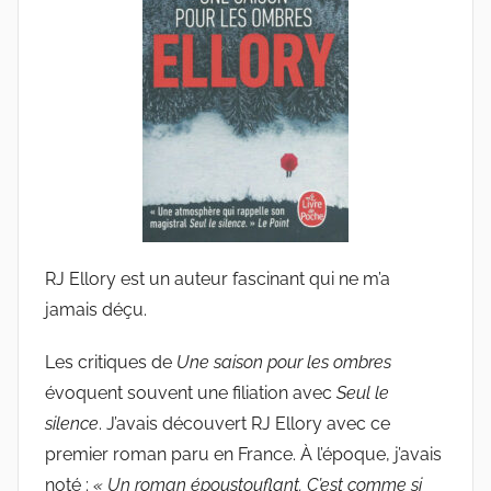
u
d
e
G
r
i
e
s
m
a
RJ Ellory est un auteur fascinant qui ne m’a
r
jamais déçu.
Les critiques de
Une saison pour les ombres
évoquent souvent une filiation avec
Seul le
silence
. J’avais découvert RJ Ellory avec ce
premier roman paru en France. À l’époque, j’avais
noté :
« Un roman époustouflant. C’est comme si