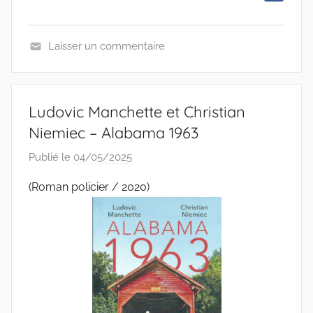
Laisser un commentaire
L
E
C
Ludovic Manchette et Christian
T
Niemiec – Alabama 1963
U
R
Publié le
04/05/2025
p
E
a
(Roman policier / 2020)
r
C
l
a
u
d
e