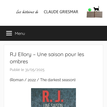
Aller
au
contenu
Les
Mes
écrits
Menu
histoires
&
mes
lectures
de
favorites
RJ Ellory – Une saison pour les
CLAUDE
ombres
Publié le
31/05/2025
p
GRIESMAR
a
(Roman / 2022 / The darkest season)
r
C
l
a