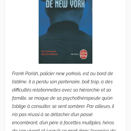
Frank Parish, policier new yorkais, est au bord de
l’abîme. Il a perdu son partenaire, boit trop, a des
difficultés relationnelles avec sa hiérarchie et sa
famille, se moque de sa psychothérapeute qu’on
l’oblige à consulter, se sent sombrer. Par ailleurs, il
n’a pas réussi à se détacher d’un passé
encombrant, d’un père à facettes multiples, héros
de son vivant et jusqu’à sa mort dans l’exercice de