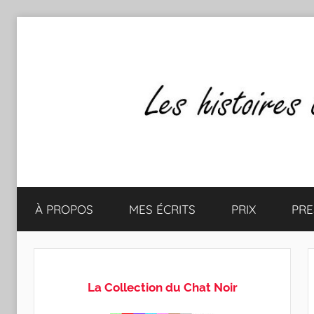
Aller
au
contenu
Les
Mes
écrits
À PROPOS
MES ÉCRITS
PRIX
PRE
&
histoires
mes
lectures
de
favorites
La Collection du Chat Noir
CLAUDE