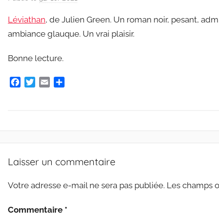
a
Léviathan
, de Julien Green. Un roman noir, pesant, ad
r
ambiance glauque. Un vrai plaisir.
C
l
Bonne lecture.
a
u
F
T
E
P
d
a
w
m
a
e
c
i
a
r
G
e
t
i
t
b
t
l
a
r
o
e
g
i
A
o
r
e
e
R
k
r
Laisser un commentaire
s
C
m
H
Votre adresse e-mail ne sera pas publiée.
Les champs ob
a
I
r
V
Commentaire
*
E