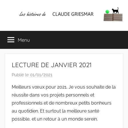
Aller
au
contenu
Les
Mes
écrits
Menu
histoires
&
mes
lectures
de
favorites
LECTURE DE JANVIER 2021
CLAUDE
Publié le
01/01/2021
p
a
GRIESMAR
Meilleurs vœux pour 2021. Je vous souhaite de la
r
réussite dans vos projets personnels et
C
professionnels et de nombreux petits bonheurs
l
au quotidien. Et surtout la meilleure santé
a
possible, et un retour à un monde serein.
u
d