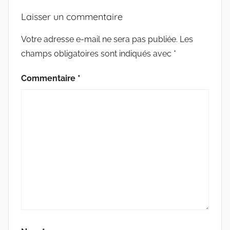
o
r
e
R
Laisser un commentaire
k
r
C
H
Votre adresse e-mail ne sera pas publiée.
Les
I
champs obligatoires sont indiqués avec
*
V
E
Commentaire
*