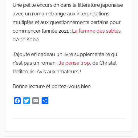
Une petite excursion dans la littérature japonaise
e
avec un roman étrange aux interprétations
G
multiples et aux questionnements certains pour
r
commencer l’année 2021 :
i
La femme des sables
e
d’Abé Kôbô.
s
J’ajoute en cadeau un livre supplémentaire qui
m
n’est pas un roman :
a
Je pense trop
, de Christel
r
Petitcollin. Avis aux amateurs !
Bonne lecture et portez-vous bien.
F
T
E
P
a
w
m
a
c
i
a
r
e
t
i
t
b
t
l
a
o
e
g
A