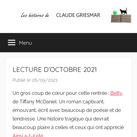
Aller
au
contenu
Les
Mes
écrits
Menu
histoires
&
mes
lectures
de
favorites
LECTURE D’OCTOBRE 2021
CLAUDE
Publié le
26/09/2021
p
a
GRIESMAR
Un gros coup de cœur pour cette rentrée :
Betty
,
r
de Tiffany McDaniel. Un roman captivant,
C
émouvant, écrit avec beaucoup de poésie et de
l
tendresse. Une histoire tragique qui devrait
a
beaucoup plaire à celles et ceux qui ont apprécié
u
Ainsi a-t-il été
.
d