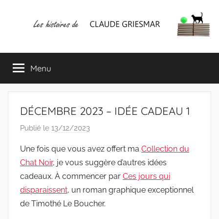
Aller
au
contenu
Les
Mes
écrits
Menu
histoires
&
mes
lectures
de
favorites
DÉCEMBRE 2023 – IDÉE CADEAU 1
CLAUDE
Publié le
13/12/2023
p
a
GRIESMAR
Une fois que vous avez offert ma
Collection du
r
Chat Noir
, je vous suggère d’autres idées
C
cadeaux. À commencer par
Ces jours qui
l
disparaissent
, un roman graphique exceptionnel
a
de Timothé Le Boucher.
u
d