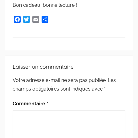
Bon cadeau, bonne lecture !
e
G
F
T
E
P
r
a
w
m
a
i
c
i
a
r
e
e
t
i
t
b
t
l
a
s
o
e
g
A
m
o
r
e
R
a
Laisser un commentaire
k
r
C
r
H
Votre adresse e-mail ne sera pas publiée.
Les
I
champs obligatoires sont indiqués avec
*
V
E
Commentaire
*