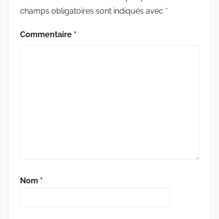
I
champs obligatoires sont indiqués avec
*
V
E
Commentaire
*
Nom
*