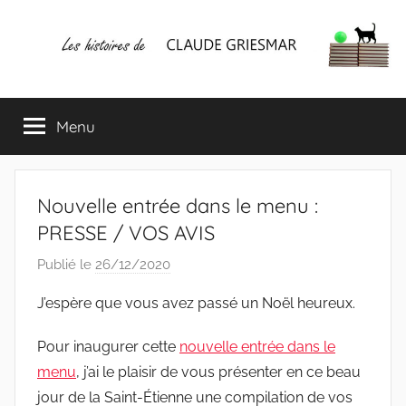
Aller
au
contenu
Les
Mes
écrits
Menu
histoires
&
mes
lectures
de
favorites
Nouvelle entrée dans le menu :
CLAUDE
PRESSE / VOS AVIS
Publié le
26/12/2020
p
GRIESMAR
a
J’espère que vous avez passé un Noël heureux.
r
C
Pour inaugurer cette
nouvelle entrée dans le
l
menu
, j’ai le plaisir de vous présenter en ce beau
a
jour de la Saint-Étienne une compilation de vos