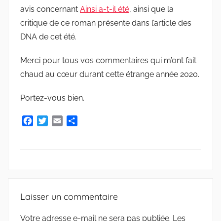
u
avis concernant
Ainsi a-t-il été
, ainsi que la
d
critique de ce roman présente dans l’article des
e
DNA de cet été.
G
r
Merci pour tous vos commentaires qui m’ont fait
i
chaud au cœur durant cette étrange année 2020.
e
s
Portez-vous bien.
m
a
F
T
E
P
r
a
w
m
a
c
i
a
r
e
t
i
t
b
t
l
a
o
e
g
A
o
r
e
R
Laisser un commentaire
k
r
C
H
Votre adresse e-mail ne sera pas publiée.
Les