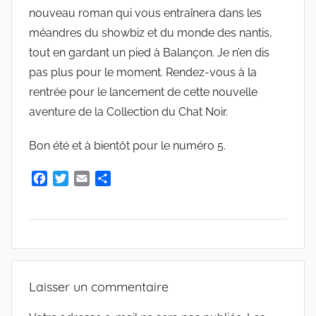
u
nouveau roman qui vous entraînera dans les
d
méandres du showbiz et du monde des nantis,
e
tout en gardant un pied à Balançon. Je n’en dis
G
pas plus pour le moment. Rendez-vous à la
r
rentrée pour le lancement de cette nouvelle
i
e
aventure de la Collection du Chat Noir.
s
Bon été et à bientôt pour le numéro 5.
m
a
F
T
E
P
r
a
w
m
a
c
i
a
r
e
t
i
t
b
t
l
a
o
e
g
A
o
r
e
R
Laisser un commentaire
k
r
C
H