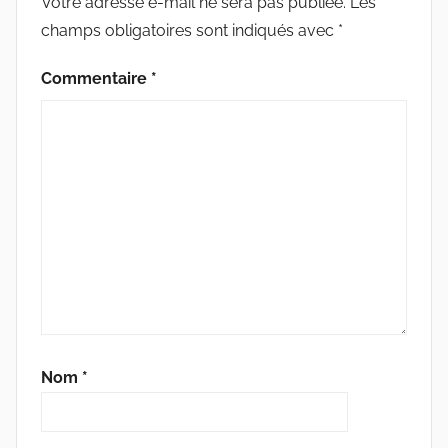
Votre adresse e-mail ne sera pas publiée.
Les
I
champs obligatoires sont indiqués avec
*
V
E
Commentaire
*
Nom
*