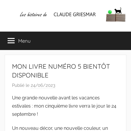
Aller
au
contenu
Les
Mes
écrits
Menu
histoires
&
mes
lectures
de
favorites
MON LIVRE NUMÉRO 5 BIENTÔT
CLAUDE
DISPONIBLE
Publié le
24/06/2023
p
GRIESMAR
a
Une grande nouvelle avant les vacances
r
estivales : mon cinquième livre verra le jour le 24
C
septembre !
l
a
Un nouveau décor, une nouvelle couleur, un