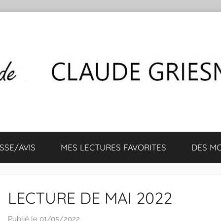
SSE/AVIS
MES LECTURES FAVORITES
DES M
LECTURE DE MAI 2022
Publié le
01/05/2022
p