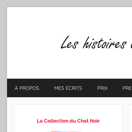
Aller
au
contenu
Les
Mes
écrits
À PROPOS
MES ÉCRITS
PRIX
PRE
&
histoires
mes
lectures
de
favorites
La Collection du Chat Noir
CLAUDE