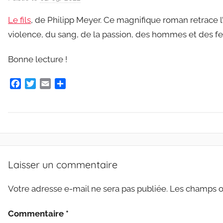
a
Le fils
, de Philipp Meyer. Ce magnifique roman retrace l’
r
violence, du sang, de la passion, des hommes et des 
C
l
Bonne lecture !
a
u
F
T
E
P
d
a
w
m
a
e
c
i
a
r
G
e
t
i
t
b
t
l
a
r
o
e
g
i
A
o
r
e
e
R
k
r
Laisser un commentaire
s
C
m
H
Votre adresse e-mail ne sera pas publiée.
Les champs ob
a
I
r
V
Commentaire
*
E