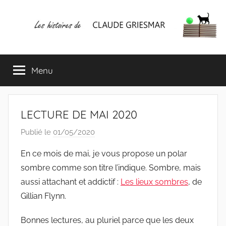
Aller
au
contenu
Les
Mes
écrits
Menu
histoires
&
mes
lectures
de
favorites
LECTURE DE MAI 2020
CLAUDE
Publié le
01/05/2020
p
a
GRIESMAR
En ce mois de mai, je vous propose un polar
r
sombre comme son titre l’indique. Sombre, mais
C
aussi attachant et addictif :
Les lieux sombres
, de
l
Gillian Flynn.
a
u
Bonnes lectures, au pluriel parce que les deux
d