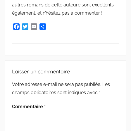
autres romans de cette auteure sont excellents
e
également, et n’hésitez pas à commenter !
G
r
F
T
E
P
i
a
w
m
a
e
c
i
a
r
s
e
t
i
t
b
t
l
a
m
o
e
g
a
A
o
r
e
r
R
Laisser un commentaire
k
r
C
H
Votre adresse e-mail ne sera pas publiée.
Les
I
champs obligatoires sont indiqués avec
*
V
E
Commentaire
*