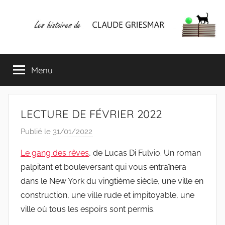
Aller
au
contenu
Les
Mes
écrits
Menu
histoires
&
mes
lectures
de
favorites
LECTURE DE FÉVRIER 2022
CLAUDE
Publié le
31/01/2022
p
a
GRIESMAR
Le gang des rêves
, de Lucas Di Fulvio. Un roman
r
palpitant et bouleversant qui vous entraînera
C
dans le New York du vingtième siècle, une ville en
l
construction, une ville rude et impitoyable, une
a
ville où tous les espoirs sont permis.
u
d