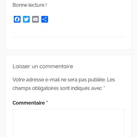
Bonne lecture !
e
G
F
T
E
P
r
a
w
m
a
i
c
i
a
r
e
e
t
i
t
b
t
l
a
s
o
e
g
A
m
o
r
e
R
a
Laisser un commentaire
k
r
C
r
H
Votre adresse e-mail ne sera pas publiée.
Les
I
champs obligatoires sont indiqués avec
*
V
E
Commentaire
*