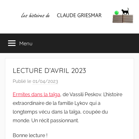
Aller
au
contenu
Les
Mes
écrits
Menu
histoires
&
mes
lectures
de
favorites
LECTURE D’AVRIL 2023
CLAUDE
Publié le
01/04/2023
p
a
GRIESMAR
Ermites dans la taïga
, de Vassili Peskov. L’histoire
r
extraordinaire de la famille Lykov qui a
C
longtemps vécu dans la taïga, coupée du
l
monde. Un récit passionnant.
a
u
Bonne lecture !
d