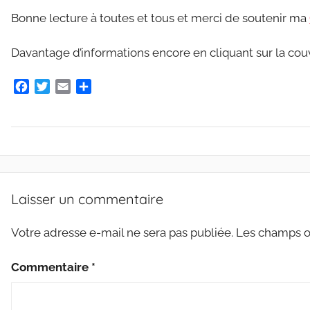
Bonne lecture à toutes et tous et merci de soutenir ma
Davantage d’informations encore en cliquant sur la cou
F
T
E
P
a
w
m
a
c
i
a
r
e
t
i
t
b
t
l
a
o
e
g
A
o
r
e
R
k
r
Laisser un commentaire
T
I
Votre adresse e-mail ne sera pas publiée.
Les champs ob
C
L
Commentaire
*
E