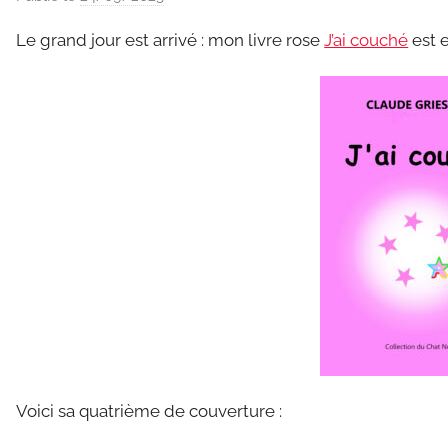
a
Le grand jour est arrivé : mon livre rose
J’ai couché
est e
r
C
l
a
u
d
e
G
r
i
e
s
m
a
Voici sa quatrième de couverture :
r