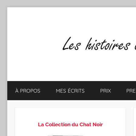
Aller
au
contenu
Les
Mes
écrits
À PROPOS
MES ÉCRITS
PRIX
PRE
&
histoires
mes
lectures
de
favorites
La Collection du Chat Noir
CLAUDE