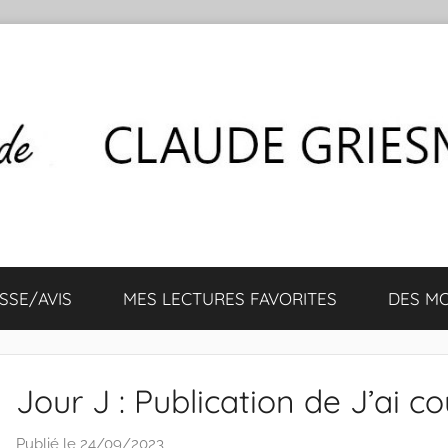
SSE/AVIS
MES LECTURES FAVORITES
DES M
Jour J : Publication de J’ai c
Publié le
24/09/2023
p