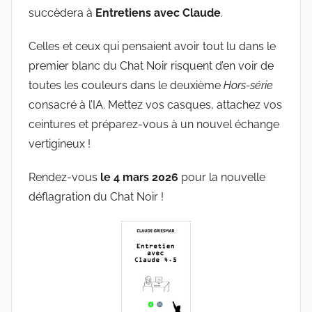
u
succèdera à
Entretiens avec Claude
.
d
e
Celles et ceux qui pensaient avoir tout lu dans le
G
premier blanc du Chat Noir risquent d’en voir de
r
toutes les couleurs dans le deuxième
Hors-série
i
consacré à l’IA. Mettez vos casques, attachez vos
e
ceintures et préparez-vous à un nouvel échange
s
vertigineux !
m
a
Rendez-vous
le 4 mars 2026
pour la nouvelle
r
déflagration du Chat Noir !