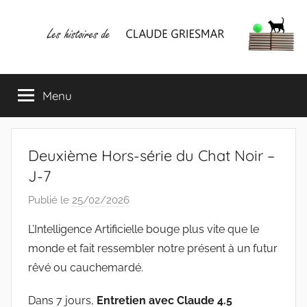
Aller
au
contenu
Les
Mes
écrits
Menu
histoires
&
mes
lectures
de
favorites
Deuxième Hors-série du Chat Noir –
CLAUDE
J-7
Publié le
25/02/2026
p
GRIESMAR
a
L’Intelligence Artificielle bouge plus vite que le
r
monde et fait ressembler notre présent à un futur
C
rêvé ou cauchemardé.
l
a
Dans 7 jours,
Entretien avec Claude 4.5