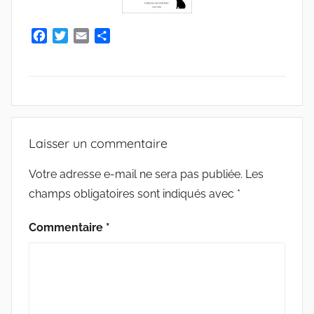
F
T
E
P
a
w
m
a
c
i
a
r
e
t
i
t
b
t
l
a
o
e
g
A
o
r
e
R
Laisser un commentaire
k
r
T
I
Votre adresse e-mail ne sera pas publiée.
Les
C
champs obligatoires sont indiqués avec
*
L
E
Commentaire
*