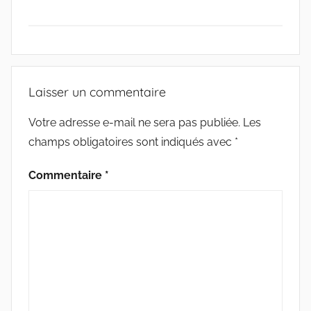
a
w
m
a
c
i
a
r
e
e
t
i
t
G
b
t
l
a
r
o
e
g
A
i
o
r
e
R
e
Laisser un commentaire
k
r
C
s
H
Votre adresse e-mail ne sera pas publiée.
Les
m
I
champs obligatoires sont indiqués avec
*
a
V
r
E
Commentaire
*