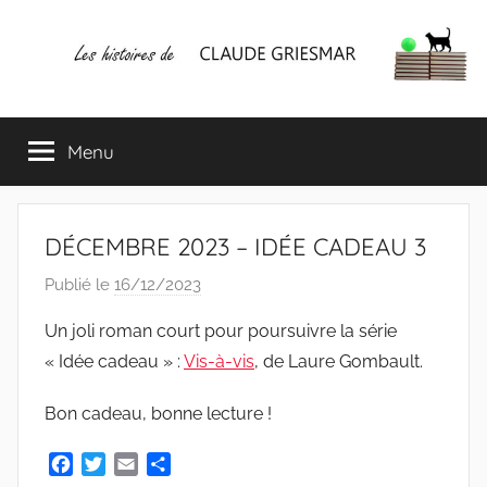
Aller
au
contenu
Les
Mes
écrits
Menu
histoires
&
mes
lectures
de
favorites
DÉCEMBRE 2023 – IDÉE CADEAU 3
CLAUDE
Publié le
16/12/2023
p
a
GRIESMAR
Un joli roman court pour poursuivre la série
r
« Idée cadeau » :
Vis-à-vis
, de Laure Gombault.
C
l
Bon cadeau, bonne lecture !
a
u
F
T
E
P
d