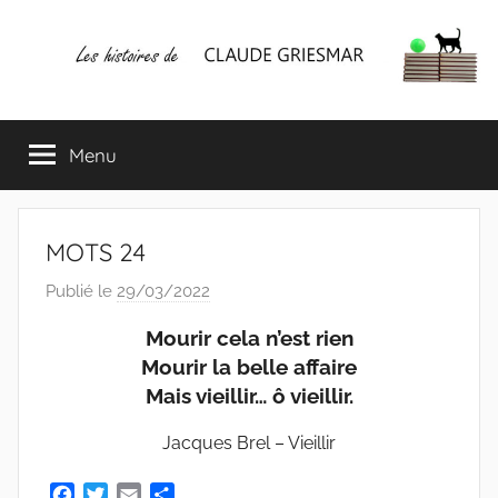
Aller
au
contenu
Les
Mes
écrits
Menu
histoires
&
mes
lectures
de
favorites
MOTS 24
CLAUDE
Publié le
29/03/2022
p
a
GRIESMAR
Mourir cela n’est rien
r
Mourir la belle affaire
C
Mais vieillir… ô vieillir.
l
a
Jacques Brel – Vieillir
u
F
T
E
P
d