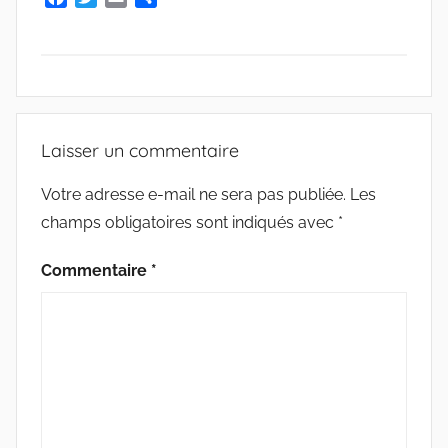
a
w
m
a
e
c
i
a
r
G
e
t
i
t
r
b
t
l
a
i
o
e
g
M
e
o
r
e
O
Laisser un commentaire
k
r
s
T
m
S
Votre adresse e-mail ne sera pas publiée.
Les
a
champs obligatoires sont indiqués avec
*
r
Commentaire
*