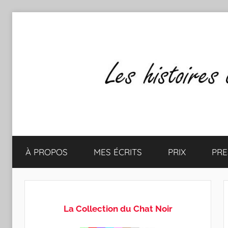
Aller
au
contenu
Les
Mes
écrits
À PROPOS
MES ÉCRITS
PRIX
PRE
&
histoires
mes
lectures
de
favorites
La Collection du Chat Noir
CLAUDE