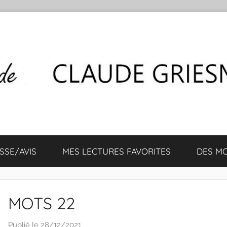
SSE/AVIS
MES LECTURES FAVORITES
DES M
MOTS 22
Publié le
28/12/2021
p