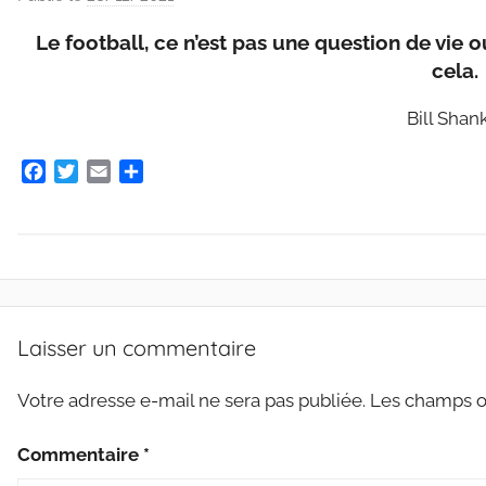
a
Le football, ce n’est pas une question de vie 
r
cela.
C
l
Bill Shan
a
u
F
T
E
P
d
a
w
m
a
c
i
a
r
e
e
t
i
t
G
b
t
l
a
r
o
e
g
M
i
o
r
e
O
e
k
r
Laisser un commentaire
T
s
S
m
Votre adresse e-mail ne sera pas publiée.
Les champs ob
a
r
Commentaire
*