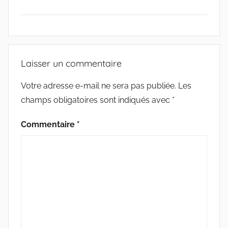
c
i
a
r
e
e
t
i
t
G
b
t
l
a
r
o
e
g
M
i
o
r
e
O
Laisser un commentaire
k
r
e
T
s
S
Votre adresse e-mail ne sera pas publiée.
Les
m
champs obligatoires sont indiqués avec
*
a
r
Commentaire
*