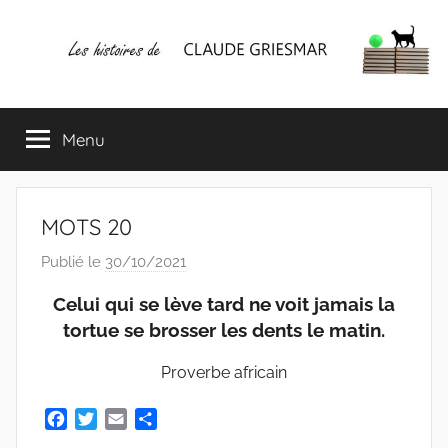
Aller
au
contenu
Les
Mes
écrits
Menu
histoires
&
mes
lectures
de
favorites
MOTS 20
CLAUDE
Publié le
30/10/2021
p
a
GRIESMAR
Celui qui se lève tard ne voit jamais la
r
tortue se brosser les dents le matin.
C
l
Proverbe africain
a
F
T
E
P
u
a
w
m
a
d