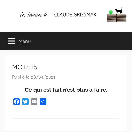
Aller
au
contenu
Les
Mes
écrits
Menu
histoires
&
mes
lectures
de
favorites
MOTS 16
CLAUDE
Publié le
28/04/2021
p
a
GRIESMAR
Ce qui est fait n’est plus à faire.
r
C
F
T
E
P
a
w
m
a
l
c
i
a
r
a
e
t
i
t
u
b
t
l
a
d