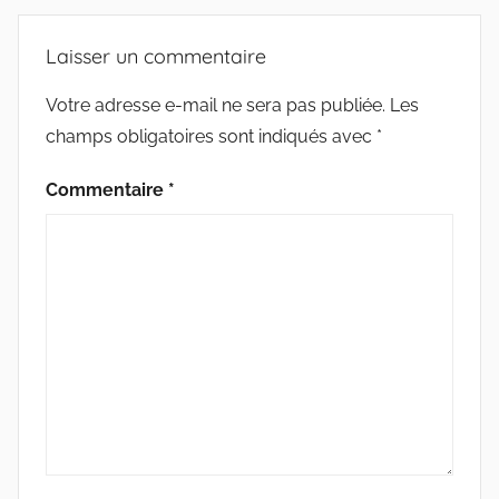
o
e
g
M
e
o
r
e
O
Laisser un commentaire
G
k
r
T
r
S
Votre adresse e-mail ne sera pas publiée.
Les
i
champs obligatoires sont indiqués avec
*
e
s
Commentaire
*
m
a
r