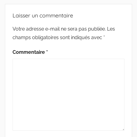
o
e
g
M
e
o
r
e
O
Laisser un commentaire
G
k
r
T
r
S
Votre adresse e-mail ne sera pas publiée.
Les
i
champs obligatoires sont indiqués avec
*
e
s
Commentaire
*
m
a
r