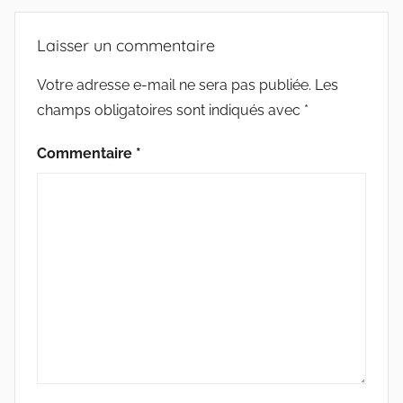
o
e
g
M
e
o
r
e
O
Laisser un commentaire
G
k
r
T
r
S
Votre adresse e-mail ne sera pas publiée.
Les
i
champs obligatoires sont indiqués avec
*
e
s
Commentaire
*
m
a
r