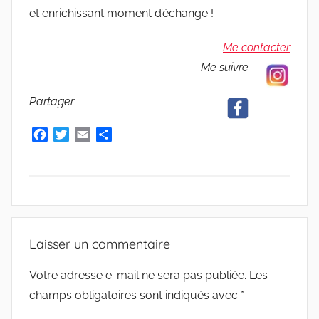
u
et enrichissant moment d’échange !
d
e
Me contacter
G
Me suivre
r
i
Partager
e
s
F
T
E
P
m
a
w
m
a
c
i
a
r
a
e
t
i
t
r
b
t
l
a
o
e
g
A
o
r
e
V
Laisser un commentaire
k
r
I
S
Votre adresse e-mail ne sera pas publiée.
Les
champs obligatoires sont indiqués avec
*