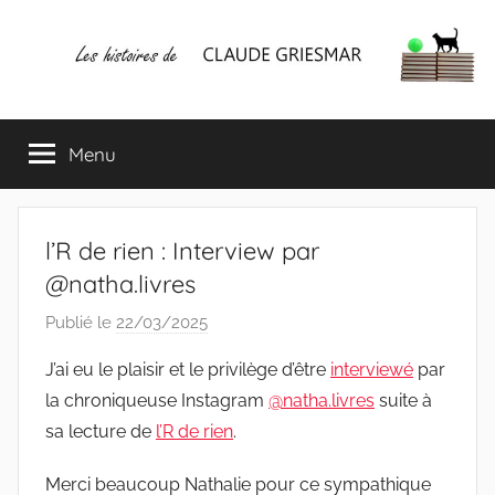
Aller
au
contenu
Les
Mes
écrits
Menu
histoires
&
mes
lectures
de
favorites
l’R de rien : Interview par
CLAUDE
@natha.livres
Publié le
22/03/2025
p
GRIESMAR
a
J’ai eu le plaisir et le privilège d’être
interviewé
par
r
la chroniqueuse Instagram
@natha.livres
suite à
C
sa lecture de
l’R de rien
.
l
a
Merci beaucoup Nathalie pour ce sympathique