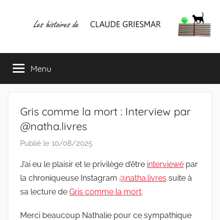
Aller
au
contenu
Les
Mes
écrits
Menu
histoires
&
mes
lectures
de
favorites
Gris comme la mort : Interview par
CLAUDE
@natha.livres
Publié le
10/08/2025
p
GRIESMAR
a
J’ai eu le plaisir et le privilège d’être
interviewé
par
r
la chroniqueuse Instagram
@natha.livres
suite à
C
sa lecture de
Gris comme la mort
.
l
a
Merci beaucoup Nathalie pour ce sympathique