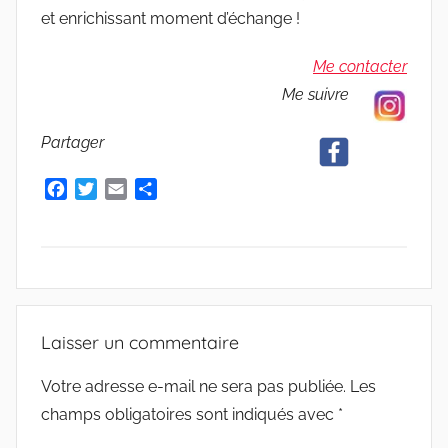
u
et enrichissant moment d’échange !
d
e
Me contacter
G
Me suivre
r
i
Partager
e
s
F
T
E
P
m
a
w
m
a
c
i
a
r
a
e
t
i
t
r
b
t
l
a
o
e
g
A
o
r
e
V
Laisser un commentaire
k
r
I
S
Votre adresse e-mail ne sera pas publiée.
Les
champs obligatoires sont indiqués avec
*