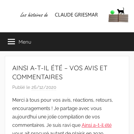
Aller
au
contenu
Les
Mes
écrits
Menu
histoires
&
mes
lectures
de
favorites
AINSI A-T-IL ÉTÉ – VOS AVIS ET
CLAUDE
COMMENTAIRES
Publié le
26/12/2020
p
GRIESMAR
a
Merci à tous pour vos avis, réactions, retours,
r
encouragements ! Je partage avec vous
C
aujourd’hui une jolie compilation de vos
l
commentaires. Je suis ravi que
Ainsi a-t-il été
a
vous ait procuré autant de plaisir en 2020.