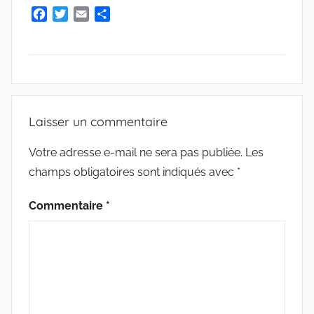
F
T
E
P
a
w
m
a
c
i
a
r
e
t
i
t
b
t
l
a
o
e
g
A
o
r
e
V
Laisser un commentaire
k
r
I
S
Votre adresse e-mail ne sera pas publiée.
Les
champs obligatoires sont indiqués avec
*
Commentaire
*