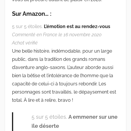
u
d
Sur Amazon… :
e
G
5 sur 5 étoiles.
L’émotion est au rendez-vous
r
Commenté en France le 16 novembre 2020
i
Achat vérifié
e
Une belle histoire, indémodable, pour un large
s
public, dans la tradition des grands romans
m
d’aventure anglo-saxons. L’auteur aborde aussi
a
bien la bêtise et l’intolérance de l’homme que la
r
capacité de celui-ci à toujours rebondir. Les
personnages sont travaillés, le dépaysement est
total. À lire et à relire, bravo !
5 sur 5 étoiles.
A emmener sur une
île déserte