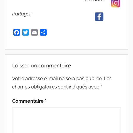
Partager
F
T
E
P
a
w
m
a
c
i
a
r
e
t
i
t
b
t
l
a
Laisser un commentaire
o
e
g
o
r
e
k
r
Votre adresse e-mail ne sera pas publiée.
Les
champs obligatoires sont indiqués avec
*
Commentaire
*