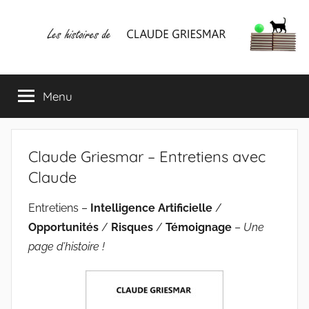
Aller
au
contenu
Les
Mes
écrits
Menu
histoires
&
mes
lectures
de
favorites
Claude Griesmar – Entretiens avec
CLAUDE
Claude
GRIESMAR
Entretiens –
Intelligence Artificielle
/
Opportunités
/
Risques
/
Témoignage
–
Une
page d’histoire !